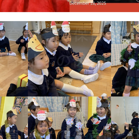
園 クリスマス会
とよの保育園 ク