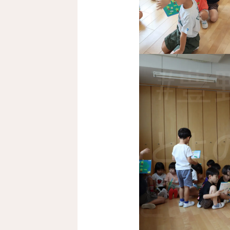
Here are the photos from e
anabata event at Toyono