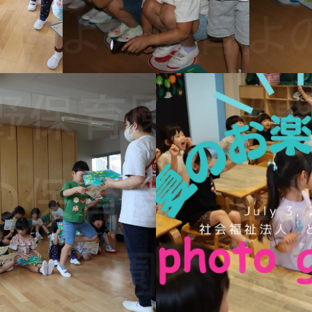
ach class’s T
 Preschool.